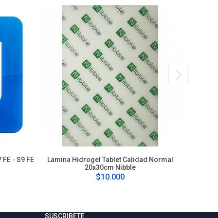
 FE - S9 FE
Lamina Hidrogel Tablet Calidad Normal
L
20x30cm Nibble
$10.000
SUSCRIBETE