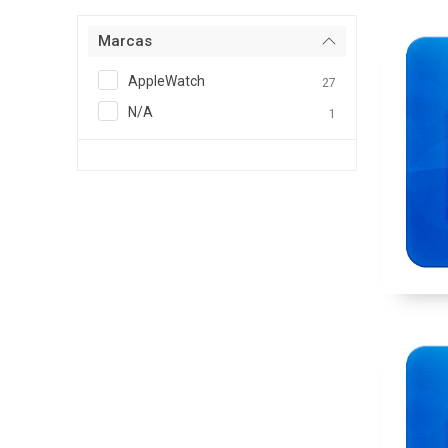
Marcas
AppleWatch
27
N/A
1