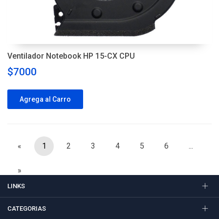
Ventilador Notebook HP 15-CX CPU
$7000
Agrega al Carro
«
1
2
3
4
5
6
...
»
LINKS
CATEGORIAS