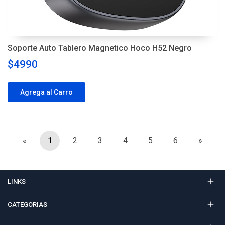
Soporte Auto Tablero Magnetico Hoco H52 Negro
$4990
Agrega al Carro
«
1
2
3
4
5
6
»
LINKS
CATEGORIAS