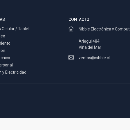
AS
CONTACTO
 Celular / Tablet
Nibble Electrónica y Compu
deo
Arlegui 484
miento
Viña del Mar
ion
ecnico
ventas@nibble.cl
ersonal
 y Electricidad