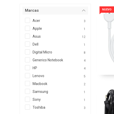
NUEVO
Marcas
Acer
3
Apple
1
Asus
12
Dell
1
Digital Micro
8
Generico Notebook
4
HP
4
Lenovo
5
Macbook
2
Samsung
1
Sony
1
Toshiba
3