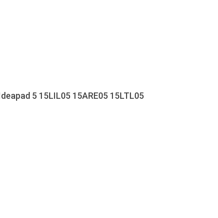
 Ideapad 5 15LIL05 15ARE05 15LTL05