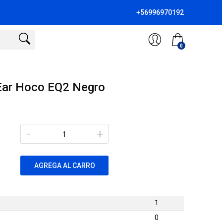
+56996970192
0
Ear Hoco EQ2 Negro
-
+
AGREGA AL CARRO
1
0