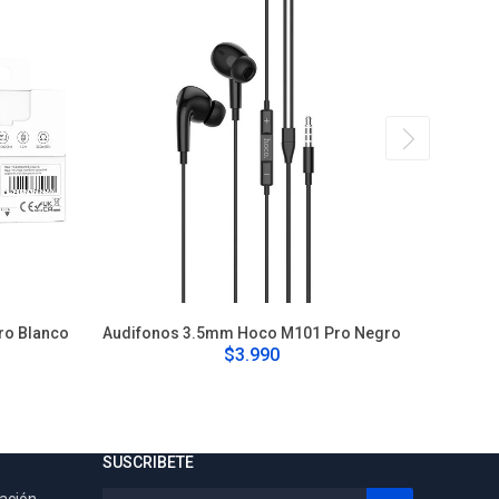
ro Blanco
Audifonos 3.5mm Hoco M101 Pro Negro
Audifonos
$3.990
SUSCRIBETE