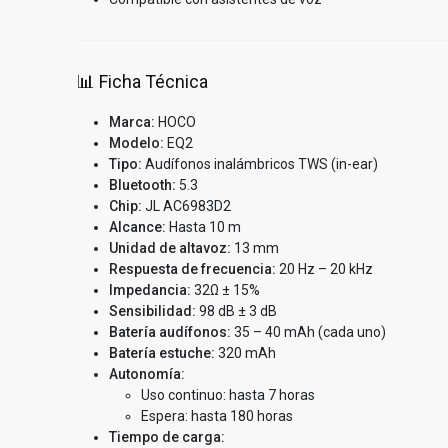
📊 Ficha Técnica
Marca:
HOCO
Modelo:
EQ2
Tipo:
Audífonos inalámbricos TWS (in-ear)
Bluetooth:
5.3
Chip:
JL AC6983D2
Alcance:
Hasta 10 m
Unidad de altavoz:
13 mm
Respuesta de frecuencia:
20 Hz – 20 kHz
Impedancia:
32Ω ± 15%
Sensibilidad:
98 dB ± 3 dB
Batería audífonos:
35 – 40 mAh (cada uno)
Batería estuche:
320 mAh
Autonomía:
Uso continuo: hasta 7 horas
Espera: hasta 180 horas
Tiempo de carga: