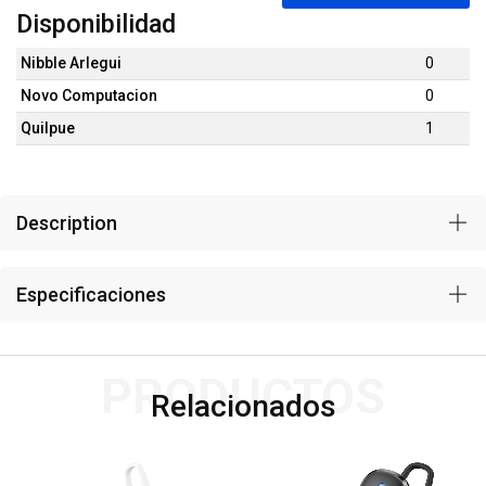
Disponibilidad
Nibble Arlegui
0
Novo Computacion
0
Quilpue
1
Description
Especificaciones
PRODUCTOS
Relacionados