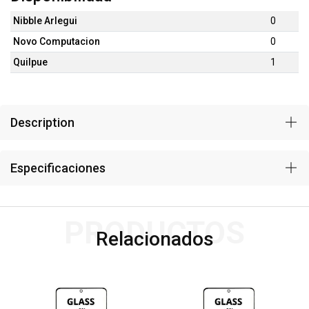
Nibble Arlegui
0
Novo Computacion
0
Quilpue
1
Description
Especificaciones
PRODUCTOS
Relacionados