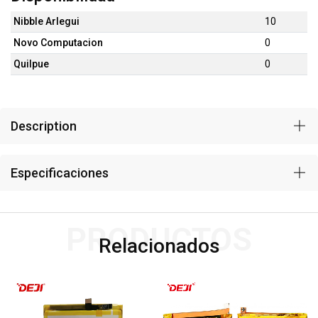
Nibble Arlegui
10
Novo Computacion
0
Quilpue
0
Description
Especificaciones
PRODUCTOS
Relacionados