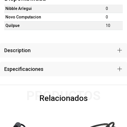
Nibble Arlegui
0
Novo Computacion
0
Quilpue
10
Description
Especificaciones
PRODUCTOS
Relacionados