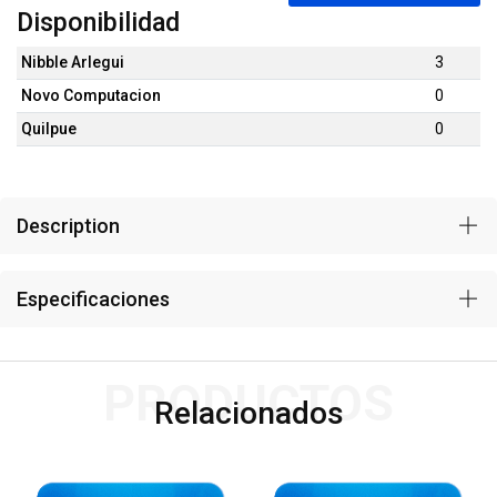
Disponibilidad
Nibble Arlegui
3
Novo Computacion
0
Quilpue
0
Description
Especificaciones
PRODUCTOS
Relacionados