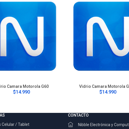
drio Camara Motorola G60
Vidrio Camara Motorola 
$14.990
$14.990
AS
CONTACTO
 Celular / Tablet
Nibble Electrónica y Compu