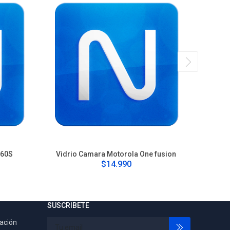
G60S
Vidrio Camara Motorola One fusion
Cam
$14.990
SUSCRIBETE
tación