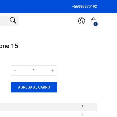
+56996970192
0
one 15
-
+
AGREGA AL CARRO
3
0