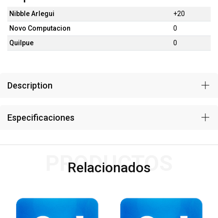
Nibble Arlegui
+20
Novo Computacion
0
Quilpue
0
Description
Especificaciones
PRODUCTOS
Relacionados