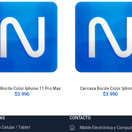
Borde Color Iphone 11 Pro Max
Carcasa Borde Color Ipho
$3.990
$3.990
AS
CONTACTO
 Celular / Tablet
Nibble Electrónica y Compu