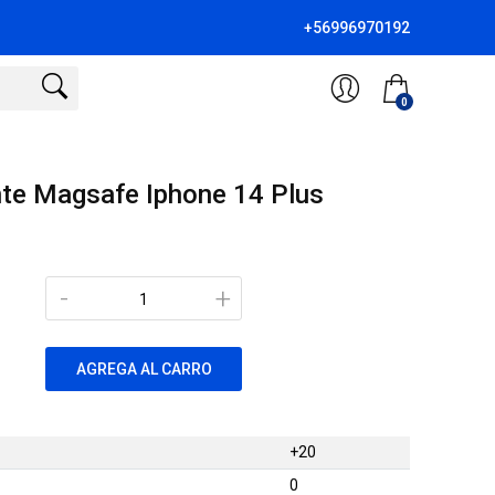
+56996970192
0
te Magsafe Iphone 14 Plus
-
+
AGREGA AL CARRO
+20
0