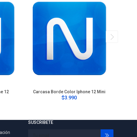
ne 12
Carcasa Borde Color Iphone 12 Mini
Carca
$3.990
SUSCRIBETE
tación