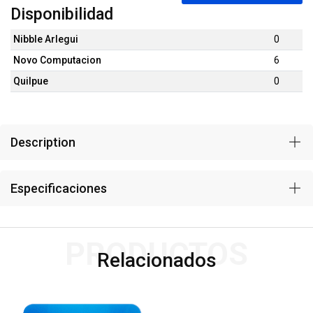
Disponibilidad
Nibble Arlegui
0
Novo Computacion
6
Quilpue
0
Description
Especificaciones
PRODUCTOS
Relacionados