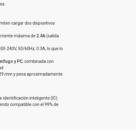
os.
iten cargar dos dispositivos
corriente máxima de
2.4A
(salida
100-240V, 50/60Hz, 0.3A, lo que lo
nífugo y PC
, combinada con
ad.
 x 29 mm y pesa aproximadamente
e identificación inteligente (IC)
siendo compatible con el 99% de