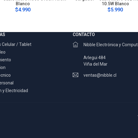
Blanco
10.5W Blanco
$4.990
$5.990
AS
CONTACTO
 Celular / Tablet
Nibble Electrónica y Compu
deo
Arlegui 484
miento
Viña del Mar
ion
ecnico
ventas@nibble.cl
ersonal
 y Electricidad