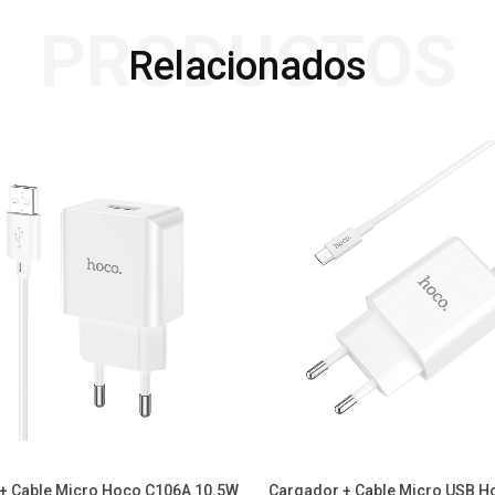
PRODUCTOS
Relacionados
+ Cable Micro Hoco C106A 10.5W
Cargador + Cable Micro USB H