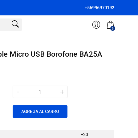
+56996970192
0
able Micro USB Borofone BA25A
-
+
AGREGA AL CARRO
+20