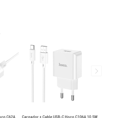
oco C62A
Cargador + Cable USB-C Hoco C106A 10.5W
Carga