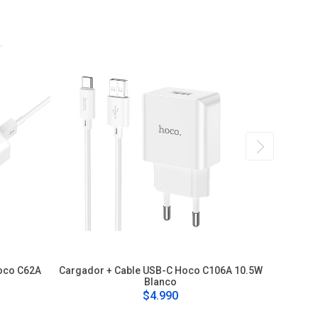
oco C62A
Cargador + Cable USB-C Hoco C106A 10.5W
Carga
Blanco
$4.990