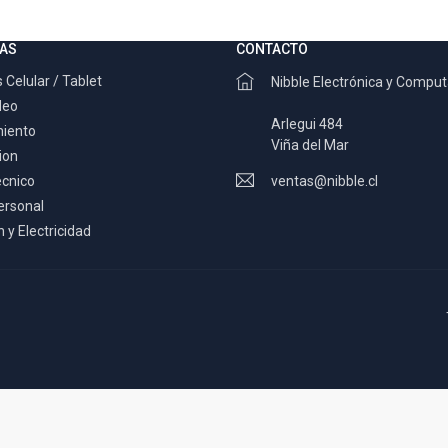
AS
CONTACTO
 Celular / Tablet
Nibble Electrónica y Compu
deo
Arlegui 484
miento
Viña del Mar
ion
ecnico
ventas@nibble.cl
ersonal
 y Electricidad