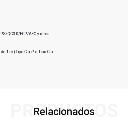
/PPS/QC3.0/FCP/AFC y otros
 de 1 m (Tipo C a iP o Tipo C a
PRODUCTOS
Relacionados