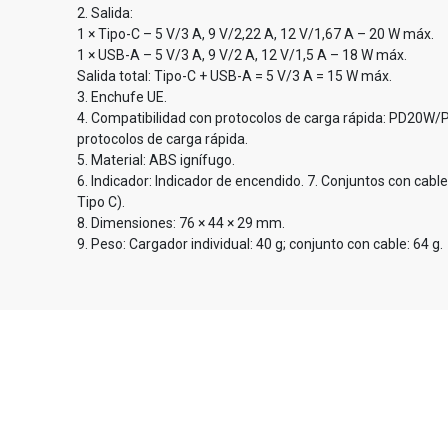
2. Salida:
1 × Tipo-C – 5 V/3 A, 9 V/2,22 A, 12 V/1,67 A – 20 W máx.
1 × USB-A – 5 V/3 A, 9 V/2 A, 12 V/1,5 A – 18 W máx.
Salida total: Tipo-C + USB-A = 5 V/3 A = 15 W máx.
3. Enchufe UE.
4. Compatibilidad con protocolos de carga rápida: PD20W
protocolos de carga rápida.
5. Material: ABS ignífugo.
6. Indicador: Indicador de encendido. 7. Conjuntos con cable
Tipo C).
8. Dimensiones: 76 × 44 × 29 mm.
9. Peso: Cargador individual: 40 g; conjunto con cable: 64 g.