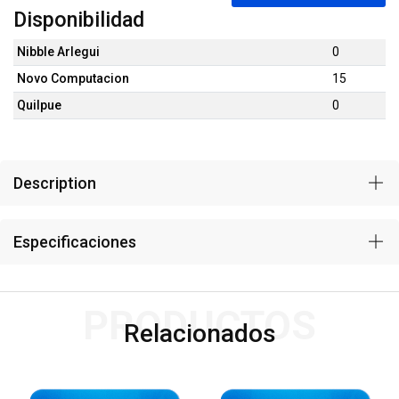
Disponibilidad
Nibble Arlegui
0
Novo Computacion
15
Quilpue
0
Description
Especificaciones
PRODUCTOS
Relacionados