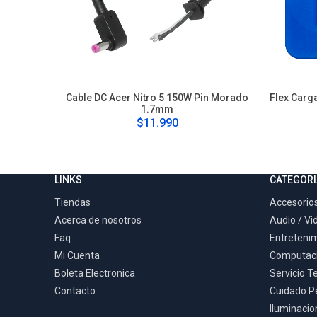
Cable DC Acer Nitro 5 150W Pin Morado
Flex Carg
1.7mm
$11.990
LINKS
CATEGORI
Tiendas
Accesorios
Acerca de nosotros
Audio / Vi
Faq
Entreteni
Mi Cuenta
Computac
Boleta Electronica
Servicio T
Contacto
Cuidado P
Iluminacion