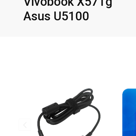
Vivobook X571g
Asus U5100