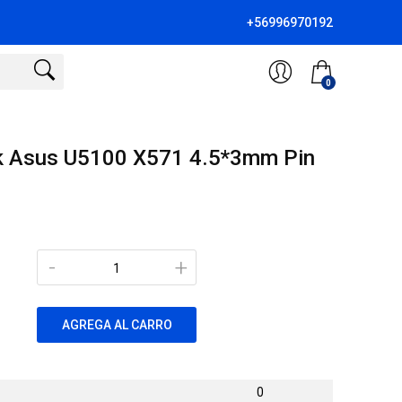
+56996970192
0
k Asus U5100 X571 4.5*3mm Pin
-
+
AGREGA AL CARRO
0