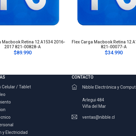
a Macbook Retina 12 A1534 2016-
Flex Carga Macbook Retina 12 
2017 821-00828-A
821-00077-A
$89.990
$34.990
AS
CONTACTO
 Celular / Tablet
Nibble Electrónica y Compu
deo
Arlegui 484
miento
Viña del Mar
ion
ecnico
ventas@nibble.cl
ersonal
 y Electricidad