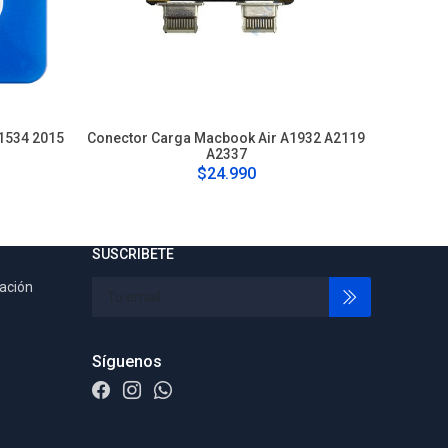
A1534 2015
Conector Carga Macbook Air A1932 A2119
Conector
A2337
$24.990
SUSCRIBETE
tación
Síguenos