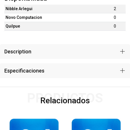
Nibble Arlegui
2
Novo Computacion
0
Quilpue
0
Description
Especificaciones
PRODUCTOS
Relacionados