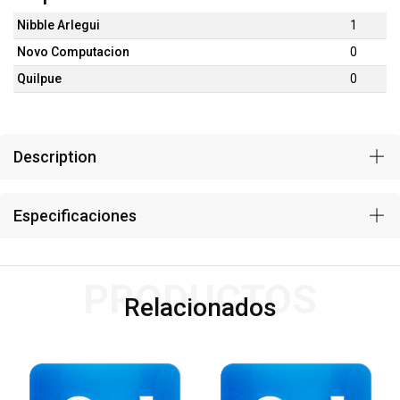
Nibble Arlegui
1
Novo Computacion
0
Quilpue
0
Description
Especificaciones
PRODUCTOS
Relacionados