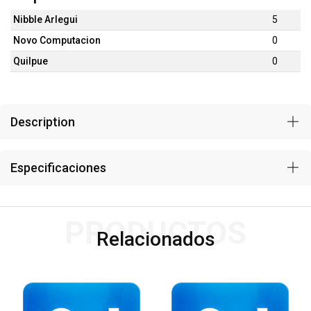
Nibble Arlegui
5
Novo Computacion
0
Quilpue
0
Description
Especificaciones
PRODUCTOS
Relacionados