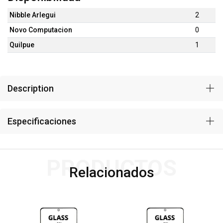
Nibble Arlegui
2
Novo Computacion
0
Quilpue
1
Description
Especificaciones
PRODUCTOS
Relacionados