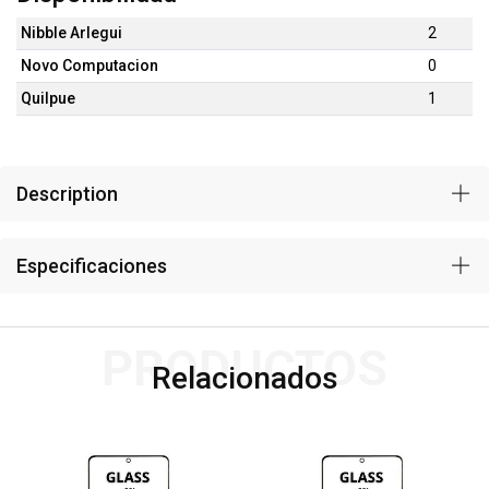
Nibble Arlegui
2
Novo Computacion
0
Quilpue
1
Description
Especificaciones
PRODUCTOS
Relacionados