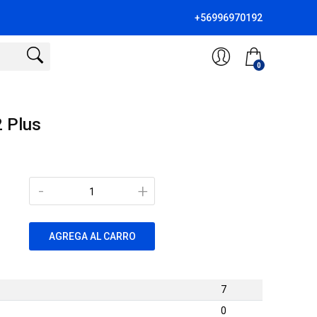
+56996970192
0
 Plus
-
+
AGREGA AL CARRO
7
0