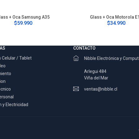
lass + Oca Samsung A35
Glass + Oca Motorola E
$59.990
$34.990
AS
CONTACTO
 Celular / Tablet
Nibble Electrónica y Compu
deo
Arlegui 484
miento
Viña del Mar
ion
ecnico
ventas@nibble.cl
ersonal
 y Electricidad