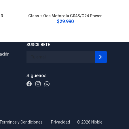
13
Glass + Oca Motorola G04S/G24 Power
G
$29.990
SUSCRIBETE
tación
Síguenos
Terminos y Condiciones
Privacidad
© 2026 Nibble