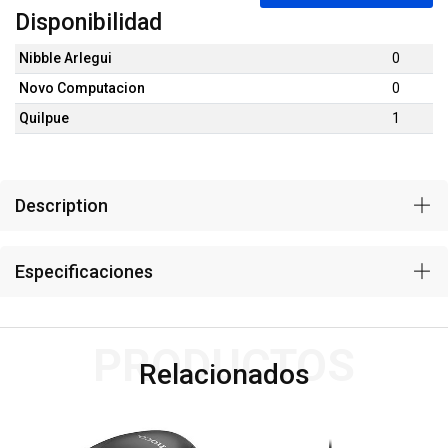
Disponibilidad
Nibble Arlegui
0
Novo Computacion
0
Quilpue
1
Description
Especificaciones
PRODUCTOS
Relacionados