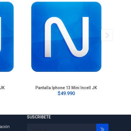
 JK
Pantalla Iphone 13 Mini Incell JK
Pan
$49.990
SUSCRIBETE
tación