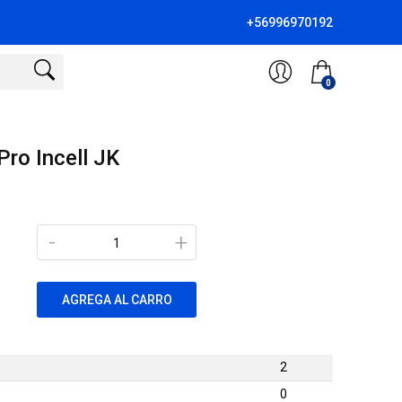
+56996970192
0
Pro Incell JK
-
+
AGREGA AL CARRO
2
0