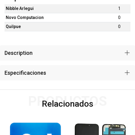
Nibble Arlegui
1
Novo Computacion
0
Quilpue
0
Description
Especificaciones
PRODUCTOS
Relacionados