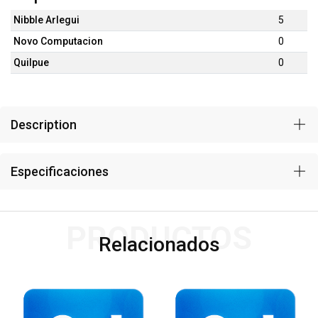
Nibble Arlegui
5
Novo Computacion
0
Quilpue
0
Description
Especificaciones
PRODUCTOS
Relacionados