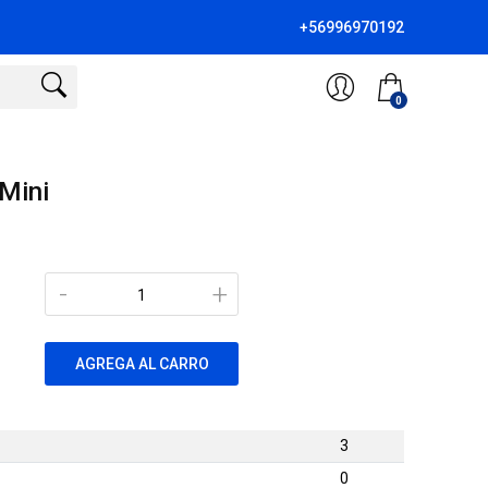
+56996970192
0
 Mini
-
+
AGREGA AL CARRO
3
0