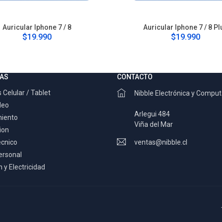
Auricular Iphone 7 / 8
Auricular Iphone 7 / 8 Pl
$19.990
$19.990
AS
CONTACTO
 Celular / Tablet
Nibble Electrónica y Compu
deo
Arlegui 484
miento
Viña del Mar
ion
ecnico
ventas@nibble.cl
ersonal
 y Electricidad