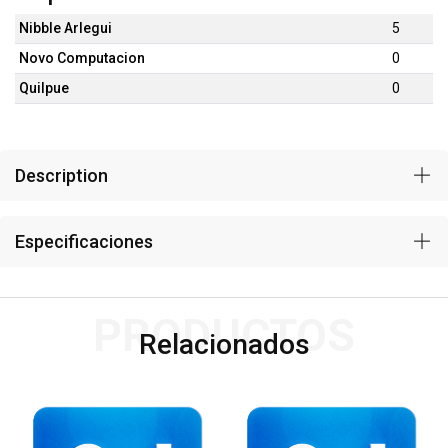
Nibble Arlegui
5
Novo Computacion
0
Quilpue
0
Description
Especificaciones
PRODUCTOS
Relacionados