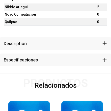
Nibble Arlegui
2
Novo Computacion
0
Quilpue
0
Description
Especificaciones
PRODUCTOS
Relacionados