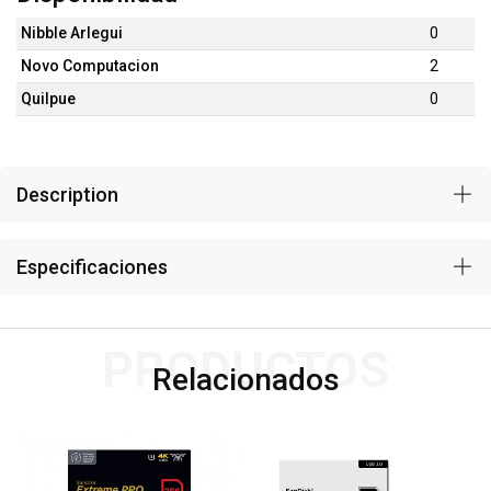
Nibble Arlegui
0
Novo Computacion
2
Quilpue
0
Description
Especificaciones
PRODUCTOS
Relacionados