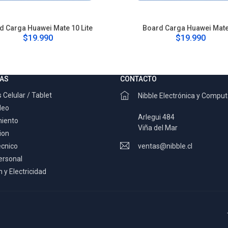
d Carga Huawei Mate 10 Lite
Board Carga Huawei Mate
$19.990
$19.990
AS
CONTACTO
 Celular / Tablet
Nibble Electrónica y Compu
deo
Arlegui 484
miento
Viña del Mar
ion
ecnico
ventas@nibble.cl
ersonal
 y Electricidad