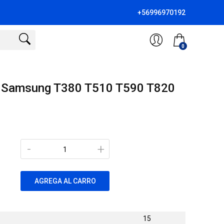
+56996970192
0
et Samsung T380 T510 T590 T820
-
+
AGREGA AL CARRO
15