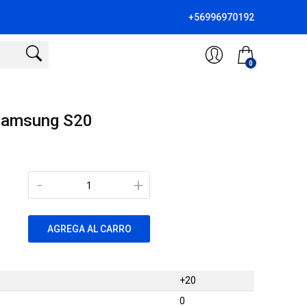
+56996970192
0
Samsung S20
-
+
AGREGA AL CARRO
+20
0