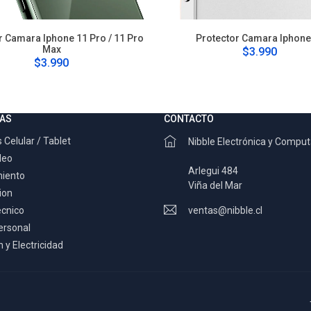
r Camara Iphone 11 Pro / 11 Pro
Protector Camara Iphone
Max
$3.990
$3.990
AS
CONTACTO
 Celular / Tablet
Nibble Electrónica y Compu
deo
Arlegui 484
miento
Viña del Mar
ion
ecnico
ventas@nibble.cl
ersonal
 y Electricidad