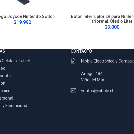
ogo Joycon Nintendo Switch
Boton interruptor LR para Ninte
(Normal, Oled o Lite)
$19.990
$3.000
AS
CONTACTO
 Celular / Tablet
Nibble Electrónica y Compu
deo
Arlegui 484
miento
Viña del Mar
ion
ecnico
ventas@nibble.cl
ersonal
 y Electricidad