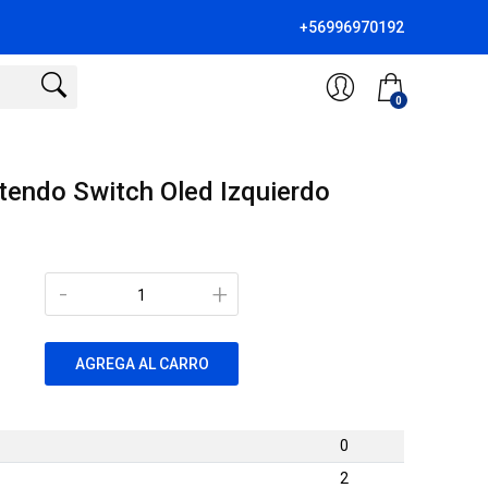
+56996970192
0
ntendo Switch Oled Izquierdo
-
+
AGREGA AL CARRO
0
2