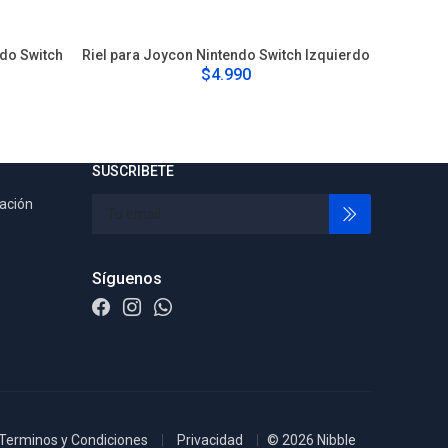
ndo Switch
Riel para Joycon Nintendo Switch Izquierdo
Riel par
$4.990
SUSCRIBETE
tación
Síguenos
Terminos y Condiciones
Privacidad
© 2026 Nibble