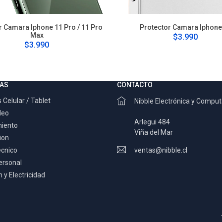
r Camara Iphone 11 Pro / 11 Pro
Protector Camara Iphone
Max
$3.990
$3.990
AS
CONTACTO
 Celular / Tablet
Nibble Electrónica y Compu
deo
Arlegui 484
miento
Viña del Mar
ion
ecnico
ventas@nibble.cl
ersonal
 y Electricidad