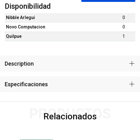
Disponibilidad
Nibble Arlegui
0
Novo Computacion
0
Quilpue
1
Description
Especificaciones
PRODUCTOS
Relacionados