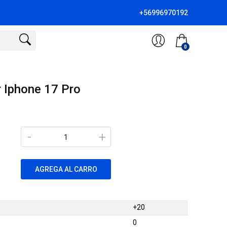
+56996970192
0
r Iphone 17 Pro
-
+
AGREGA AL CARRO
+20
0