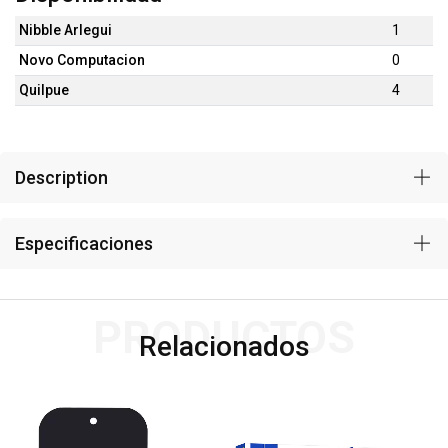
Nibble Arlegui
1
Novo Computacion
0
Quilpue
4
Description
Especificaciones
PRODUCTOS
Relacionados