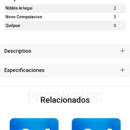
Nibble Arlegui
2
Novo Computacion
0
Quilpue
0
Description
Especificaciones
PRODUCTOS
Relacionados