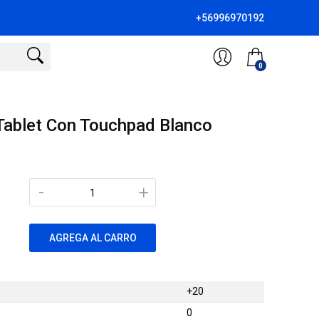
+56996970192
0
Tablet Con Touchpad Blanco
-
+
AGREGA AL CARRO
+20
0