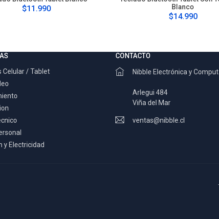
Blanco
$11.990
$14.990
AS
CONTACTO
 Celular / Tablet
Nibble Electrónica y Compu
deo
Arlegui 484
miento
Viña del Mar
ion
ecnico
ventas@nibble.cl
ersonal
 y Electricidad