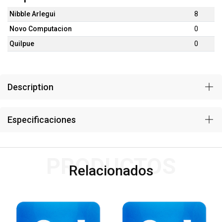
Nibble Arlegui
8
Novo Computacion
0
Quilpue
0
Description
Especificaciones
PRODUCTOS
Relacionados