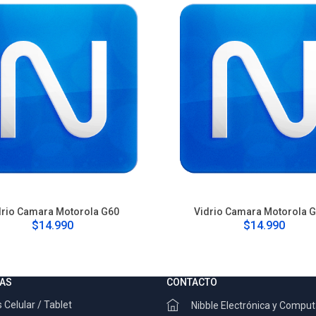
drio Camara Motorola G60
Vidrio Camara Motorola 
$14.990
$14.990
AS
CONTACTO
 Celular / Tablet
Nibble Electrónica y Compu