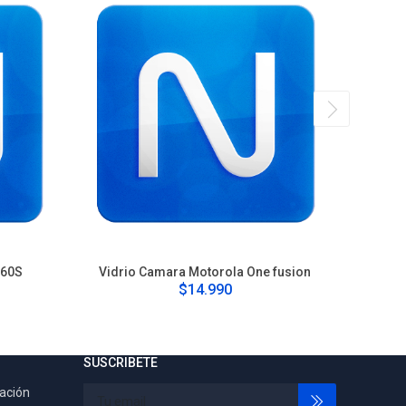
G60S
Vidrio Camara Motorola One fusion
Cam
$14.990
SUSCRIBETE
tación