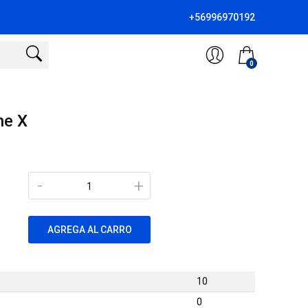
+56996970192
0
ne X
-
+
AGREGA AL CARRO
10
0