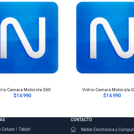
drio Camara Motorola G60
Vidrio Camara Motorola 
$14.990
$14.990
AS
CONTACTO
 Celular / Tablet
Nibble Electrónica y Compu