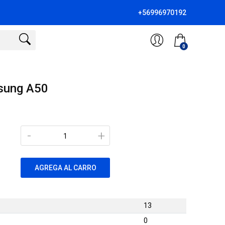
+56996970192
0
sung A50
-
+
AGREGA AL CARRO
13
0