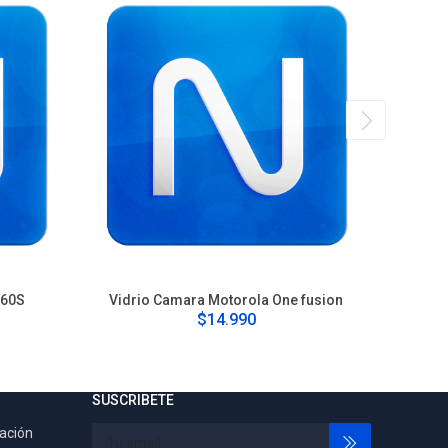
G60S
Vidrio Camara Motorola One fusion
Cam
$14.990
SUSCRIBETE
tación