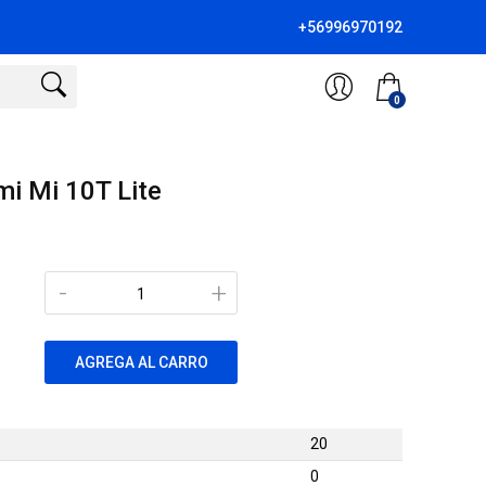
+56996970192
0
mi Mi 10T Lite
-
+
AGREGA AL CARRO
20
0