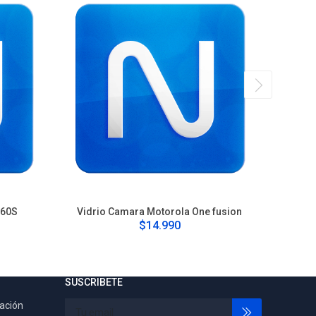
G60S
Vidrio Camara Motorola One fusion
Cam
$14.990
SUSCRIBETE
tación