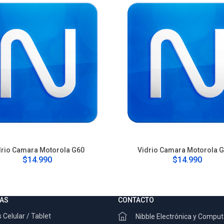
drio Camara Motorola G60
Vidrio Camara Motorola 
$14.990
$14.990
AS
CONTACTO
 Celular / Tablet
Nibble Electrónica y Compu