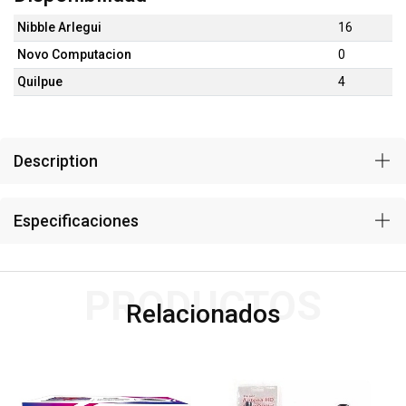
Nibble Arlegui
16
Novo Computacion
0
Quilpue
4
Description
Especificaciones
PRODUCTOS
Relacionados